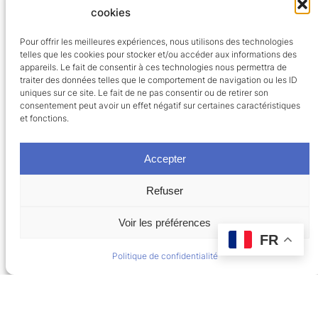
spécialistes des blisters écologiques. Cette année
cookies
a été riche en rencontres !
12 octobre 2023
Pour offrir les meilleures expériences, nous utilisons des technologies
telles que les cookies pour stocker et/ou accéder aux informations des
appareils. Le fait de consentir à ces technologies nous permettra de
traiter des données telles que le comportement de navigation ou les ID
uniques sur ce site. Le fait de ne pas consentir ou de retirer son
consentement peut avoir un effet négatif sur certaines caractéristiques
et fonctions.
Accepter
Plan Medication
Fièrement propulsé par
WordPress
Refuser
Voir les préférences
FR
Politique de confidentialité