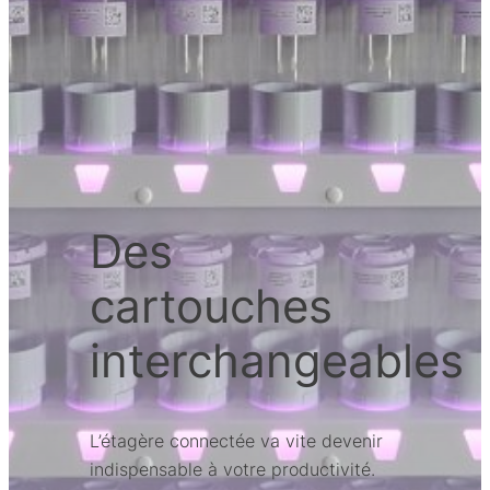
Des
cartouches
interchangeables
L’étagère connectée va vite devenir
indispensable à votre productivité.