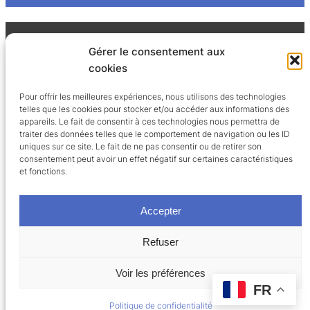
Gérer le consentement aux
PLAN MEDICATION
cookies
1 rue du Long Douet
14760 Bretteville-sur-Odon
Pour offrir les meilleures expériences, nous utilisons des technologies
telles que les cookies pour stocker et/ou accéder aux informations des
CONTACT@PLANMEDICATION.FR
appareils. Le fait de consentir à ces technologies nous permettra de
traiter des données telles que le comportement de navigation ou les ID
uniques sur ce site. Le fait de ne pas consentir ou de retirer son
PRODUITS
RESSOURCES
ASSISTANCE
consentement peut avoir un effet négatif sur certaines caractéristiques
et fonctions.
Celia
À propos
Nous contacter
Julia
Événements
Accepter
Smartrack
La PDA
Refuser
Mentions légales
Politique de confidentialité
Voir les préférences
FR
Politique de confidentialité